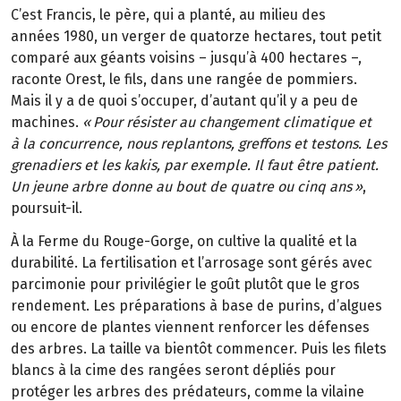
C
’
est Francis, le p
è
re, qui a plant
é
, au
milieu des
ann
é
es
1980, un verger de quatorze
hectares, tout petit
compar
é
aux
g
é
ants voisins
–
jusqu
’à
400
hectares
–
,
raconte Orest, le fils, dans une rang
é
e de pommiers.
Mais il y a de quoi s
’
occuper, d’autant qu’il y a peu de
machines.
«
Pour
r
é
sister au changement climatique et
à
la
concurrence, nous replantons, greffons et
testons. Les
grenadiers et les kakis, par exemple. Il
faut
ê
tre patient.
Un jeune arbre donne au
bout de quatre ou cinq
ans
»
,
poursuit-il.
À la Ferme du Rouge-Gorge, on cultive la qualité et la
durabilité. La fertilisation et l’arrosage sont gérés avec
parcimonie pour privilégier le goût plutôt que le gros
rendement. Les préparations à base de purins, d’algues
ou encore de plantes viennent renforcer les défenses
des arbres. La taille va bientôt commencer. Puis les filets
blancs à la cime des rangées seront dépliés pour
protéger les arbres des prédateurs, comme la vilaine