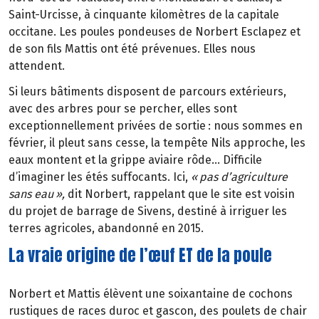
Saint-Urcisse,
à
cinquante kilom
è
tres de la capitale
occitane. Les poules pondeuses de Norbert Esclapez et
de son fils Mattis ont
é
t
é
pr
é
venues. Elles nous
attendent.
Si leurs b
â
timents disposent de parcours ext
é
rieurs,
avec des arbres pour se percher, elles sont
exceptionnellement priv
é
es de sortie
: nous sommes en
f
é
vrier, il
pleut sans cesse, la temp
ê
te Nils approche, les
eaux montent et la grippe aviaire rôde… Difficile
d’imaginer les étés suffocants. Ici,
«
pas d
’
agriculture
sans eau
»
,
dit Norbert, rappelant que le site est voisin
du projet de barrage de Sivens, destiné à irriguer les
terres agricoles, abandonné en 2015.
La vraie origine de l’œuf ET de la poule
Norbert et Mattis élèvent une soixantaine de cochons
rustiques de races duroc et gascon, des poulets de chair