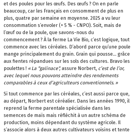
et des poules pour les œufs. Des œufs
? On en parle
beaucoup, car les Fran
ç
ais en consomment de plus en
plus, quatre par semaine en moyenne. 2025 a vu leur
consommation s
’
envoler (+
5
%
-
CNPO). Soit, mais de
l
’œ
uf ou de la poule, que savons-nous du
commencement
? À la ferme La Vie Bio, c’est logique, tout
commence avec les céréales. D’abord parce qu’une poule
mange principalement du grain. Grain qui pousse… grâce
aux fientes répandues sur les sols des cultures. Bravo les
poulettes
!
«
La
“
galinace
“
,
assure Norbert,
c’est de l’or,
avec lequel nous pouvons atteindre des rendements
comparables à ceux d’agriculteurs conventionnels.
»
Si tout commence par les céréales, c’est aussi parce que,
au départ, Norbert est céréalier. Dans les années 1990, il
reprend la ferme parentale spécialisée dans les
semences de maïs mais réfléchit à un autre schéma de
production, moins dépendant du système agricole. Il
s’associe alors à deux autres cultivateurs voisins et tente