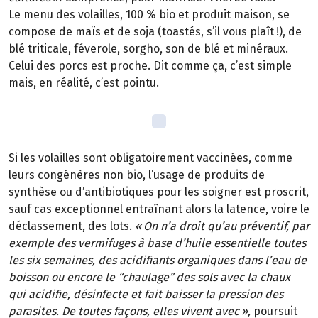
Le menu des volailles, 100 % bio et produit maison, se
compose de maïs et de soja (toastés, s’il vous plaît
!), de
bl
é
triticale, f
é
verole, sorgho, son de bl
é
et min
é
raux.
Celui des porcs est proche. Dit comme
ç
a, c
’
est simple
mais, en r
é
alit
é
, c
’
est pointu.
Si les volailles sont obligatoirement vaccin
é
es, comme
leurs cong
é
n
è
res non
bio, l
’
usage de produits de
synth
è
se ou d
’
antibiotiques pour les soigner est proscrit,
sauf cas exceptionnel entra
î
nant alors la latence, voire le
déclassement, des lots.
«
On n
’
a droit qu
’
au pr
é
ventif, par
exemple des vermifuges
à
base d
’
huile essentielle toutes
les six semaines, des acidifiants organiques dans l
’
eau de
boisson ou encore le
“
chaulage
”
des sols avec la chaux
qui acidifie, d
é
sinfecte et fait baisser la pression des
parasites. De toutes fa
ç
ons, elles vivent avec
»
,
poursuit