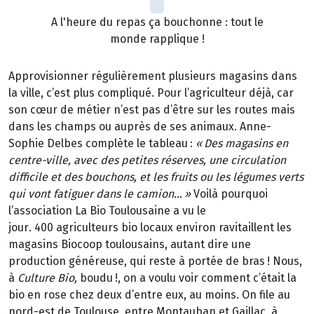
A l'heure du repas ça bouchonne : tout le
monde rapplique !
Approvisionner régulièrement plusieurs magasins dans
la ville, c’est plus compliqué. Pour l’agriculteur déjà, car
son cœur de métier n’est pas d’être sur les routes mais
dans les champs ou auprès de ses animaux. Anne-
Sophie Delbes complète le tableau
:
«
Des magasins en
centre-ville, avec des petites r
é
serves, une circulation
difficile et des bouchons, et les fruits ou les l
é
gumes verts
qui vont fatiguer dans le camion
…
»
Voilà pourquoi
l’association La Bio Toulousaine a vu le
jour
.
400 agriculteurs bio locaux environ ravitaillent les
magasins Biocoop toulousains, autant dire une
production généreuse, qui reste à portée de bras
! Nous,
à
Culture Bio,
boudu
!, on a voulu voir comment c
’é
tait la
bio en rose chez deux d
’
entre eux, au moins. On file au
nord-est de Toulouse, entre Montauban et Gaillac,
à