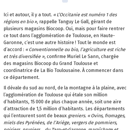
Ici et autour, il y a tout.
«
L
’
Occitanie est num
é
ro
1 des
r
é
gions en bio
»
,
rappelle Tanguy Le Gall, gérant de
plusieurs magasins Biocoop. Oui, mais pour faire rentrer
ce tout dans l’agglomération de Toulouse, en Haute-
Garonne, c’est une autre histoire
! Tout le monde est
d
’
accord
:
«
Conventionnelle ou bio, l
’
agriculture est riche
et tr
è
s diversifi
é
e
»
, confirme Muriel Le Sann, chargée
des magasins Biocoop du Grand Toulouse et
coordinatrice de La Bio Toulousaine. À commencer dans
ce département.
Il dévale du sud au nord, de la montagne à la plaine, avec
l’agglomération de Toulouse qui étale son million
d’habitants, 15
000 de plus chaque ann
é
e, soit une aire
d
’
attraction de 1,5 million d
’
habitants. Les d
é
partements
qui l
’
entourent sont de beaux
greniers. «
Ovins, fromages,
miels des Pyr
é
n
é
es, de l
’
Ari
è
ge, vergers de pommiers,
poiriers, pruniers
…
du Tarn-et-Garonne, mara
î
chage et