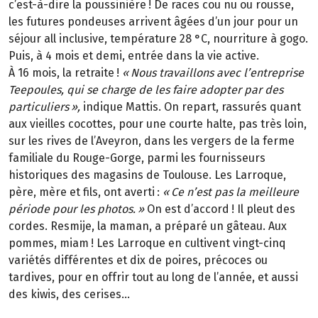
c’est-à-dire la poussinière
! De races cou nu ou rousse,
les futures pondeuses arrivent
â
g
é
es d
’
un jour pour un
s
é
jour all inclusive, temp
é
rature 28
°
C, nourriture
à
gogo.
Puis,
à
4
mois et demi, entr
é
e dans la vie active.
À
16
mois, la retraite
!
«
Nous travaillons avec l
’
entreprise
Teepoules, qui se charge de les faire adopter par des
particuliers
»
,
indique Mattis. On repart, rassurés quant
aux vieilles cocottes, pour une courte halte, pas très loin,
sur les rives de l’Aveyron, dans les vergers de la ferme
familiale du Rouge-Gorge, parmi les fournisseurs
historiques des magasins de Toulouse. Les Larroque,
père, mère et fils, ont averti
:
«
Ce n
’
est pas la meilleure
p
é
riode pour les photos.
»
On est d’accord
! Il pleut des
cordes. Resmije, la maman, a pr
é
par
é
un g
â
teau. Aux
pommes, miam
! Les Larroque en cultivent vingt-cinq
vari
é
t
é
s diff
é
rentes et dix de poires, pr
é
coces ou
tardives, pour en offrir tout au long de l
’
ann
é
e, et aussi
des kiwis, des cerises...