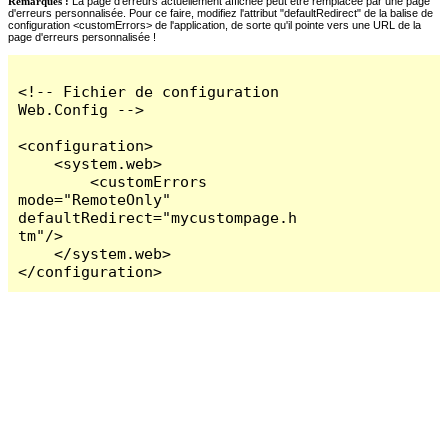
Remarques :
La page d'erreurs actuellement affichée peut être remplacée par une page
d'erreurs personnalisée. Pour ce faire, modifiez l'attribut "defaultRedirect" de la balise de
configuration <customErrors> de l'application, de sorte qu'il pointe vers une URL de la
page d'erreurs personnalisée !
<!-- Fichier de configuration 
Web.Config -->

<configuration>

    <system.web>

        <customErrors 
mode="RemoteOnly" 
defaultRedirect="mycustompage.h
tm"/>

    </system.web>

</configuration>