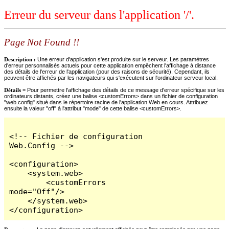
Erreur du serveur dans l'application '/'.
Page Not Found !!
Description :
Une erreur d'application s'est produite sur le serveur. Les paramètres
d'erreur personnalisés actuels pour cette application empêchent l'affichage à distance
des détails de l'erreur de l'application (pour des raisons de sécurité). Cependant, ils
peuvent être affichés par les navigateurs qui s'exécutent sur l'ordinateur serveur local.
Détails =
Pour permettre l'affichage des détails de ce message d'erreur spécifique sur les
ordinateurs distants, créez une balise <customErrors> dans un fichier de configuration
"web.config" situé dans le répertoire racine de l'application Web en cours. Attribuez
ensuite la valeur "off" à l'attribut "mode" de cette balise <customErrors>.
<!-- Fichier de configuration 
Web.Config -->

<configuration>

    <system.web>

        <customErrors 
mode="Off"/>

    </system.web>

</configuration>