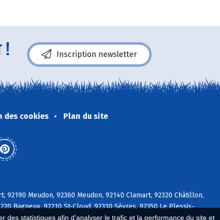
 !
Inscription newsletter
n des cookies
Plan du site
rt, 92190 Meudon, 92360 Meudon, 92140 Clamart, 92320 Châtillon,
2220 Bagneux, 92210 St-Cloud, 92310 Sèvres, 92350 Le Plessis-
 des statistiques afin d'analyser le trafic et la performance du site et