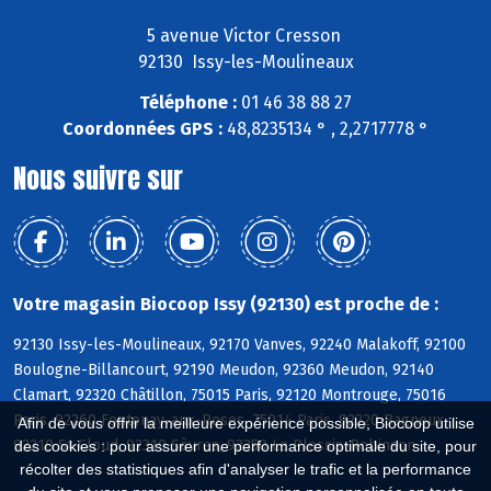
5 avenue Victor Cresson
92130 Issy-les-Moulineaux
Téléphone :
01 46 38 88 27
Coordonnées GPS :
48,8235134 ° , 2,2717778 °
Nous suivre sur
Votre magasin Biocoop Issy (92130) est proche de :
92130 Issy-les-Moulineaux, 92170 Vanves, 92240 Malakoff, 92100
Boulogne-Billancourt, 92190 Meudon, 92360 Meudon, 92140
Clamart, 92320 Châtillon, 75015 Paris, 92120 Montrouge, 75016
Paris, 92260 Fontenay-aux-Roses, 75014 Paris, 92220 Bagneux,
Afin de vous offrir la meilleure expérience possible, Biocoop utilise
92210 St-Cloud, 92310 Sèvres, 92350 Le Plessis-Robinson
des cookies : pour assurer une performance optimale du site, pour
récolter des statistiques afin d'analyser le trafic et la performance