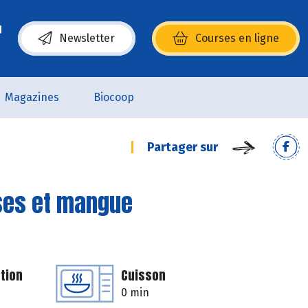
Newsletter
Courses en ligne
(s’ouvre dans une nouvelle fenêtre)
Magazines
Biocoop
Partager sur
ses et mangue
tion
Cuisson
0 min