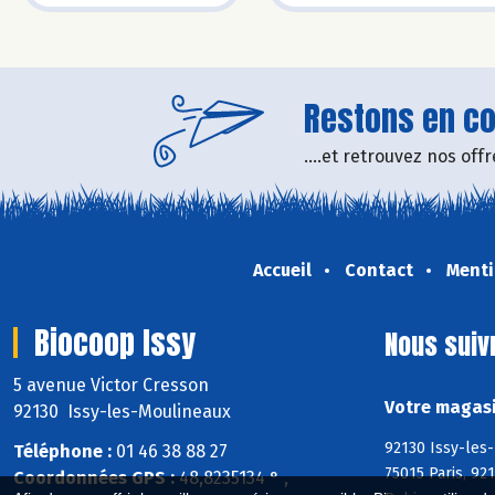
Restons en con
....et retrouvez nos of
Accueil
Contact
Menti
Biocoop Issy
Nous suiv
5 avenue Victor Cresson
Votre magasi
92130 Issy-les-Moulineaux
92130 Issy-les
Téléphone :
01 46 38 88 27
75015 Paris, 92
Coordonnées GPS :
48,8235134 ° ,