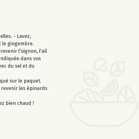
lles. - Lavez,
z le gingembre.
venir l'oignon, l'ail
 indiquée dans vos
vec du sel et du
iqué sur le paquet.
s revenir les épinards
.
ez bien chaud !