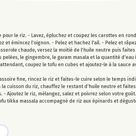
pour le riz. - Lavez, épluchez et coupez les carottes en ronde
 et émincez l'oignon. - Pelez et hachez l'ail. - Pelez et râpe
ole chaude, versez la moitié de l'huile neutre puis faites re
es pelées, le gingembre, le garam masala et la quantité d'eau
 attendant, coupez le tofu en cubes et ajoutez-le à la sauce a
oire fine, rincez le riz et faites-le cuire selon le temps ind
la cuisson du riz, chauffez le restant d'huile neutre et faite
- Ajoutez le riz, mélangez, salez et poivrez selon votre goût
ofu tikka massala accompagné de riz aux épinards et dégust