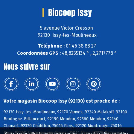
Biocoop Issy
5 avenue Victor Cresson
92130 Issy-les-Moulineaux
Téléphone :
01 46 38 88 27
Coordonnées GPS :
48,8235134 ° , 2,2717778 °
Nous suivre sur
Votre magasin Biocoop Issy (92130) est proche de :
92130 Issy-les-Moulineaux, 92170 Vanves, 92240 Malakoff, 92100
Boulogne-Billancourt, 92190 Meudon, 92360 Meudon, 92140
Clamart, 92320 Châtillon, 75015 Paris, 92120 Montrouge, 75016
Paris, 92260 Fontenay-aux-Roses, 75014 Paris, 92220 Bagneux,
Afin de vous offrir la meilleure expérience possible, Biocoop utilise