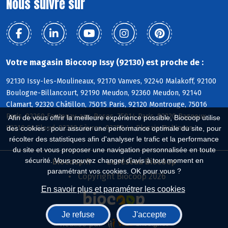
Nous suivre sur
Votre magasin Biocoop Issy (92130) est proche de :
92130 Issy-les-Moulineaux, 92170 Vanves, 92240 Malakoff, 92100
Boulogne-Billancourt, 92190 Meudon, 92360 Meudon, 92140
Clamart, 92320 Châtillon, 75015 Paris, 92120 Montrouge, 75016
Paris, 92260 Fontenay-aux-Roses, 75014 Paris, 92220 Bagneux,
Afin de vous offrir la meilleure expérience possible, Biocoop utilise
92210 St-Cloud, 92310 Sèvres, 92350 Le Plessis-Robinson
des cookies : pour assurer une performance optimale du site, pour
récolter des statistiques afin d'analyser le trafic et la performance
du site et vous proposer une navigation personnalisée en toute
sécurité. Vous pouvez changer d'avis à tout moment en
Biocoop.fr
Le réseau Biocoop
paramétrant vos cookies. OK pour vous ?
Copyright Biocoop 2026
En savoir plus et paramétrer les cookies
Je refuse
J'accepte
Réalisé par