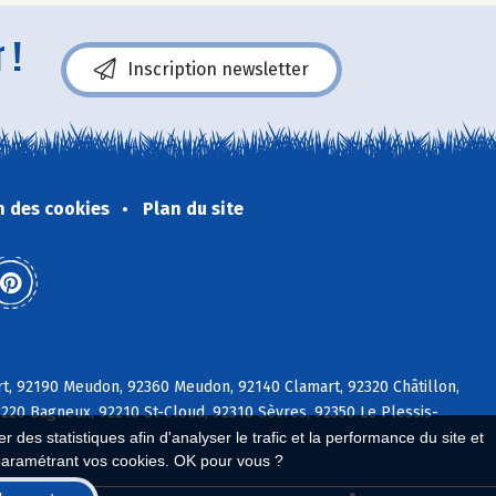
 !
Inscription newsletter
n des cookies
Plan du site
rt, 92190 Meudon, 92360 Meudon, 92140 Clamart, 92320 Châtillon,
2220 Bagneux, 92210 St-Cloud, 92310 Sèvres, 92350 Le Plessis-
 des statistiques afin d'analyser le trafic et la performance du site et
paramétrant vos cookies. OK pour vous ?