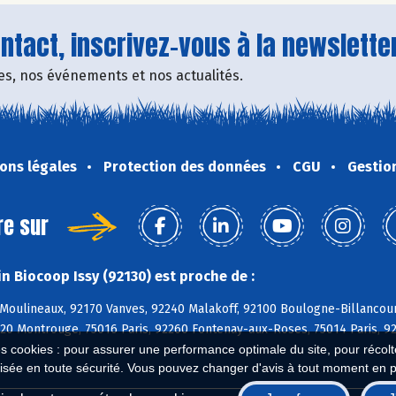
tact, inscrivez-vous à la newsletter
fres, nos événements et nos actualités.
ons légales
Protection des données
CGU
Gestio
re sur
n Biocoop Issy (92130) est proche de :
-Moulineaux, 92170 Vanves, 92240 Malakoff, 92100 Boulogne-Billancou
120 Montrouge, 75016 Paris, 92260 Fontenay-aux-Roses, 75014 Paris, 9
es cookies : pour assurer une performance optimale du site, pour récolter
isée en toute sécurité. Vous pouvez changer d'avis à tout moment en 