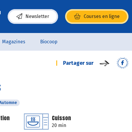
Newsletter
Courses en ligne
(s’ouvre dans une nouvelle fenêtre)
Magazines
Biocoop
Partager sur
s
Automne
tion
Cuisson
20 min