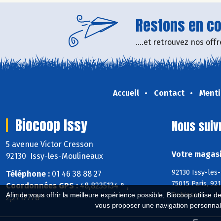
Restons en con
....et retrouvez nos of
Accueil
Contact
Menti
Biocoop Issy
Nous suiv
5 avenue Victor Cresson
Votre magasi
92130 Issy-les-Moulineaux
92130 Issy-les
Téléphone :
01 46 38 88 27
75015 Paris, 92
Coordonnées GPS :
48,8235134 ° ,
Robinson
Afin de vous offrir la meilleure expérience possible, Biocoop utilise d
2,2717778 °
vous proposer une navigation personnal