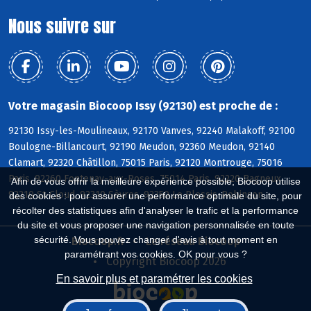
Nous suivre sur
Votre magasin Biocoop Issy (92130) est proche de :
92130 Issy-les-Moulineaux, 92170 Vanves, 92240 Malakoff, 92100
Boulogne-Billancourt, 92190 Meudon, 92360 Meudon, 92140
Clamart, 92320 Châtillon, 75015 Paris, 92120 Montrouge, 75016
Paris, 92260 Fontenay-aux-Roses, 75014 Paris, 92220 Bagneux,
Afin de vous offrir la meilleure expérience possible, Biocoop utilise
92210 St-Cloud, 92310 Sèvres, 92350 Le Plessis-Robinson
des cookies : pour assurer une performance optimale du site, pour
récolter des statistiques afin d'analyser le trafic et la performance
du site et vous proposer une navigation personnalisée en toute
sécurité. Vous pouvez changer d'avis à tout moment en
Biocoop.fr
Le réseau Biocoop
paramétrant vos cookies. OK pour vous ?
Copyright Biocoop 2026
En savoir plus et paramétrer les cookies