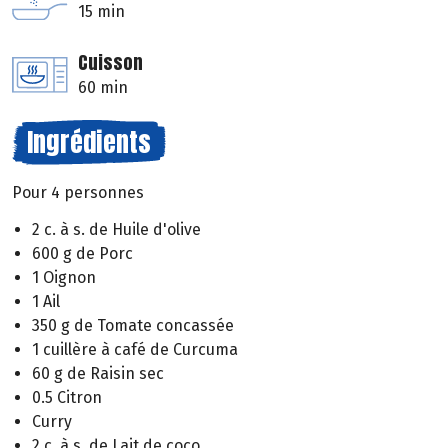
15 min
Cuisson
60 min
Ingrédients
Pour 4 personnes
2 c. à s. de Huile d'olive
600 g de Porc
1 Oignon
1 Ail
350 g de Tomate concassée
1 cuillère à café de Curcuma
60 g de Raisin sec
0.5 Citron
Curry
2 c. à s. de Lait de coco