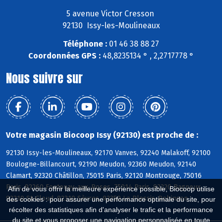
5 avenue Victor Cresson
92130 Issy-les-Moulineaux
Téléphone :
01 46 38 88 27
Coordonnées GPS :
48,8235134 ° , 2,2717778 °
Nous suivre sur
Votre magasin Biocoop Issy (92130) est proche de :
92130 Issy-les-Moulineaux, 92170 Vanves, 92240 Malakoff, 92100
Boulogne-Billancourt, 92190 Meudon, 92360 Meudon, 92140
Clamart, 92320 Châtillon, 75015 Paris, 92120 Montrouge, 75016
Paris, 92260 Fontenay-aux-Roses, 75014 Paris, 92220 Bagneux,
Afin de vous offrir la meilleure expérience possible, Biocoop utilise
92210 St-Cloud, 92310 Sèvres, 92350 Le Plessis-Robinson
des cookies : pour assurer une performance optimale du site, pour
récolter des statistiques afin d'analyser le trafic et la performance
du site et vous proposer une navigation personnalisée en toute