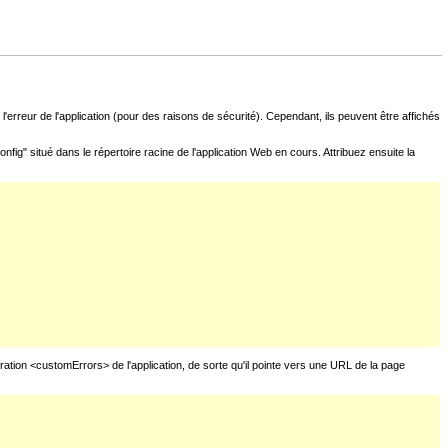
l'erreur de l'application (pour des raisons de sécurité). Cependant, ils peuvent être affichés
fig" situé dans le répertoire racine de l'application Web en cours. Attribuez ensuite la
uration <customErrors> de l'application, de sorte qu'il pointe vers une URL de la page