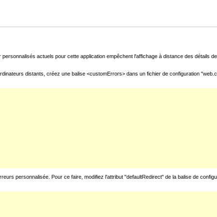
 personnalisés actuels pour cette application empêchent l'affichage à distance des détails de 
rdinateurs distants, créez une balise <customErrors> dans un fichier de configuration "web.con
urs personnalisée. Pour ce faire, modifiez l'attribut "defaultRedirect" de la balise de config