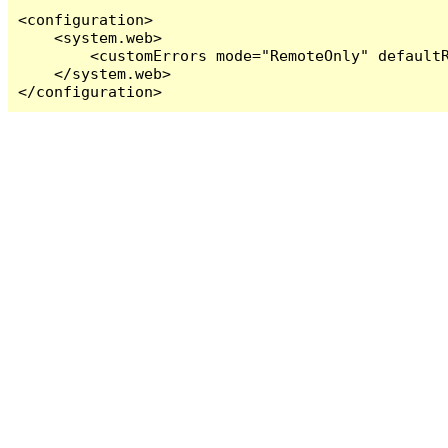
<configuration>

    <system.web>

        <customErrors mode="RemoteOnly" defaultR
    </system.web>

</configuration>