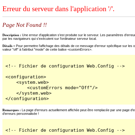
Erreur du serveur dans l'application '/'.
Page Not Found !!
Description :
Une erreur d'application s'est produite sur le serveur. Les paramètres d'erreur
par les navigateurs qui s'exécutent sur l'ordinateur serveur local.
Détails =
Pour permettre l'affichage des détails de ce message d'erreur spécifique sur les o
valeur "off" à l'attribut "mode" de cette balise <customErrors>.
<!-- Fichier de configuration Web.Config -->

<configuration>

    <system.web>

        <customErrors mode="Off"/>

    </system.web>

</configuration>
Remarques :
La page d'erreurs actuellement affichée peut être remplacée par une page d'erre
d'erreurs personnalisée !
<!-- Fichier de configuration Web.Config -->
