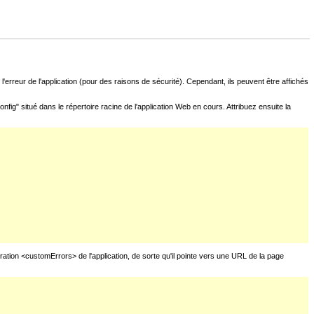
l'erreur de l'application (pour des raisons de sécurité). Cependant, ils peuvent être affichés
fig" situé dans le répertoire racine de l'application Web en cours. Attribuez ensuite la
uration <customErrors> de l'application, de sorte qu'il pointe vers une URL de la page