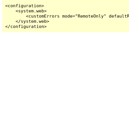
<configuration>

    <system.web>

        <customErrors mode="RemoteOnly" defaultR
    </system.web>

</configuration>