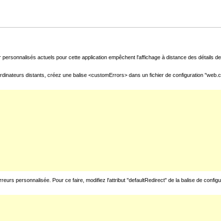
 personnalisés actuels pour cette application empêchent l'affichage à distance des détails de 
rdinateurs distants, créez une balise <customErrors> dans un fichier de configuration "web.con
urs personnalisée. Pour ce faire, modifiez l'attribut "defaultRedirect" de la balise de config