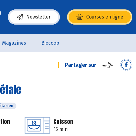
Newsletter
Courses en ligne
(s’ouvre dans une nouvelle fenêtre)
Magazines
Biocoop
Partager sur
étale
étarien
tion
Cuisson
15 min