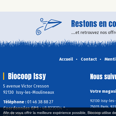
Restons en con
....et retrouvez nos of
Accueil
Contact
Menti
Biocoop Issy
Nous suiv
5 avenue Victor Cresson
Votre magasi
92130 Issy-les-Moulineaux
92130 Issy-les
Téléphone :
01 46 38 88 27
75015 Paris, 92
Coordonnées GPS :
48,8235134 ° ,
Afin de vous offrir la meilleure expérience possible, Biocoop utilise d
Robinson
2,2717778 °