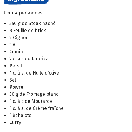
Pour 4 personnes
250 g de Steak haché
8 Feuille de brick
2 Oignon
1 Ail
Cumin
2 c. à c de Paprika
Persil
1 c. à s. de Huile d'olive
Sel
Poivre
50 g de Fromage blanc
1 c. à c de Moutarde
1 c. à s. de Crème fraîche
1 échalote
Curry