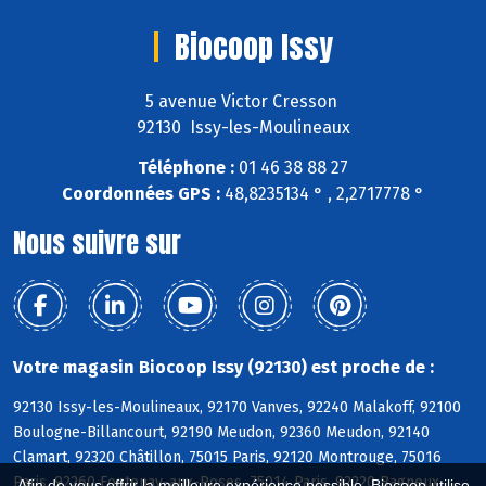
Biocoop Issy
5 avenue Victor Cresson
92130 Issy-les-Moulineaux
Téléphone :
01 46 38 88 27
Coordonnées GPS :
48,8235134 ° , 2,2717778 °
Nous suivre sur
Votre magasin Biocoop Issy (92130) est proche de :
92130 Issy-les-Moulineaux, 92170 Vanves, 92240 Malakoff, 92100
Boulogne-Billancourt, 92190 Meudon, 92360 Meudon, 92140
Clamart, 92320 Châtillon, 75015 Paris, 92120 Montrouge, 75016
Paris, 92260 Fontenay-aux-Roses, 75014 Paris, 92220 Bagneux,
Afin de vous offrir la meilleure expérience possible, Biocoop utilise