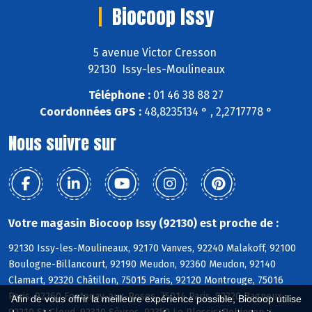
Biocoop Issy
5 avenue Victor Cresson
92130 Issy-les-Moulineaux
Téléphone :
01 46 38 88 27
Coordonnées GPS :
48,8235134 ° , 2,2717778 °
Nous suivre sur
Votre magasin Biocoop Issy (92130) est proche de :
92130 Issy-les-Moulineaux, 92170 Vanves, 92240 Malakoff, 92100
Boulogne-Billancourt, 92190 Meudon, 92360 Meudon, 92140
Clamart, 92320 Châtillon, 75015 Paris, 92120 Montrouge, 75016
Paris, 92260 Fontenay-aux-Roses, 75014 Paris, 92220 Bagneux,
Afin de vous offrir la meilleure expérience possible, Biocoop utilise