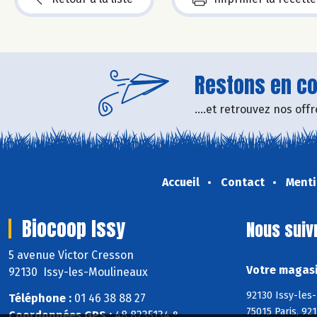
Restons en con
....et retrouvez nos of
Accueil
Contact
Menti
Biocoop Issy
Nous suiv
5 avenue Victor Cresson
Votre magasi
92130 Issy-les-Moulineaux
92130 Issy-les
Téléphone :
01 46 38 88 27
75015 Paris, 92
Coordonnées GPS :
48,8235134 ° ,