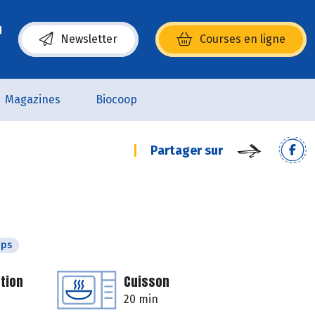
Newsletter
Courses en ligne
(s’ouvre dans une nouvelle fenêtre)
Magazines
Biocoop
Partager sur
mps
tion
Cuisson
20 min