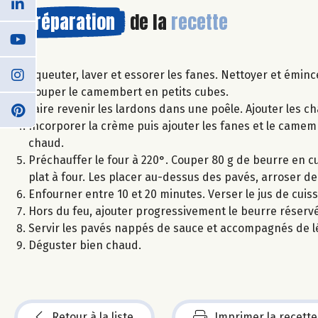
Préparation
de la
recette
Equeuter, laver et essorer les fanes. Nettoyer et émin
Couper le camembert en petits cubes.
Faire revenir les lardons dans une poêle. Ajouter les 
Incorporer la crème puis ajouter les fanes et le camemb
chaud.
Préchauffer le four à 220°. Couper 80 g de beurre en cub
plat à four. Les placer au-dessus des pavés, arroser de 
Enfourner entre 10 et 20 minutes. Verser le jus de cuis
Hors du feu, ajouter progressivement le beurre réserv
Servir les pavés nappés de sauce et accompagnés de
Déguster bien chaud.
Retour à la liste
Imprimer la recette