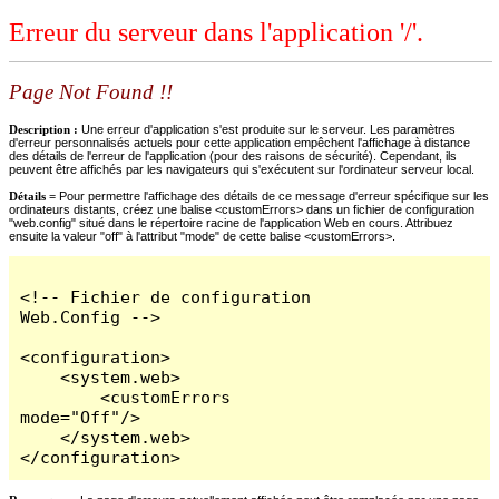
Erreur du serveur dans l'application '/'.
Page Not Found !!
Description :
Une erreur d'application s'est produite sur le serveur. Les paramètres
d'erreur personnalisés actuels pour cette application empêchent l'affichage à distance
des détails de l'erreur de l'application (pour des raisons de sécurité). Cependant, ils
peuvent être affichés par les navigateurs qui s'exécutent sur l'ordinateur serveur local.
Détails =
Pour permettre l'affichage des détails de ce message d'erreur spécifique sur les
ordinateurs distants, créez une balise <customErrors> dans un fichier de configuration
"web.config" situé dans le répertoire racine de l'application Web en cours. Attribuez
ensuite la valeur "off" à l'attribut "mode" de cette balise <customErrors>.
<!-- Fichier de configuration 
Web.Config -->

<configuration>

    <system.web>

        <customErrors 
mode="Off"/>

    </system.web>

</configuration>