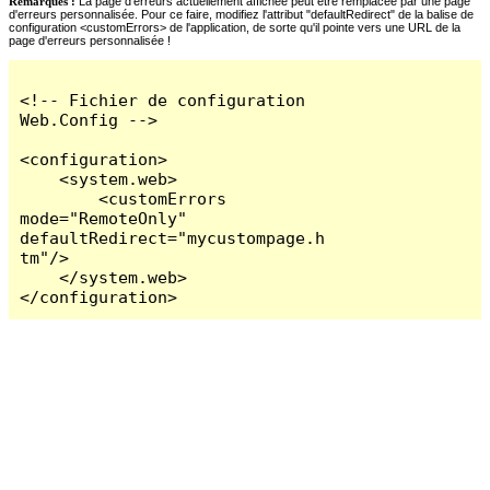
Remarques :
La page d'erreurs actuellement affichée peut être remplacée par une page
d'erreurs personnalisée. Pour ce faire, modifiez l'attribut "defaultRedirect" de la balise de
configuration <customErrors> de l'application, de sorte qu'il pointe vers une URL de la
page d'erreurs personnalisée !
<!-- Fichier de configuration 
Web.Config -->

<configuration>

    <system.web>

        <customErrors 
mode="RemoteOnly" 
defaultRedirect="mycustompage.h
tm"/>

    </system.web>

</configuration>