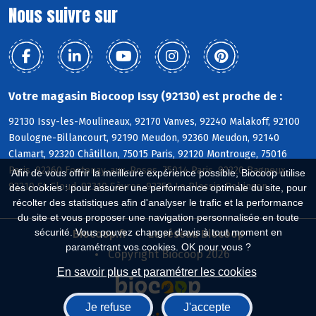
Nous suivre sur
Votre magasin Biocoop Issy (92130) est proche de :
92130 Issy-les-Moulineaux, 92170 Vanves, 92240 Malakoff, 92100
Boulogne-Billancourt, 92190 Meudon, 92360 Meudon, 92140
Clamart, 92320 Châtillon, 75015 Paris, 92120 Montrouge, 75016
Paris, 92260 Fontenay-aux-Roses, 75014 Paris, 92220 Bagneux,
Afin de vous offrir la meilleure expérience possible, Biocoop utilise
92210 St-Cloud, 92310 Sèvres, 92350 Le Plessis-Robinson
des cookies : pour assurer une performance optimale du site, pour
récolter des statistiques afin d'analyser le trafic et la performance
du site et vous proposer une navigation personnalisée en toute
sécurité. Vous pouvez changer d'avis à tout moment en
Biocoop.fr
Le réseau Biocoop
paramétrant vos cookies. OK pour vous ?
Copyright Biocoop 2026
En savoir plus et paramétrer les cookies
Je refuse
J'accepte