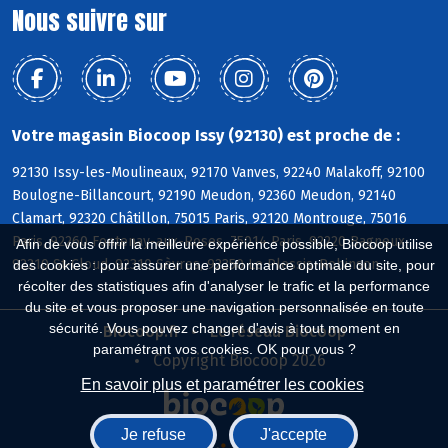
Nous suivre sur
Votre magasin Biocoop Issy (92130) est proche de :
92130 Issy-les-Moulineaux, 92170 Vanves, 92240 Malakoff, 92100
Boulogne-Billancourt, 92190 Meudon, 92360 Meudon, 92140
Clamart, 92320 Châtillon, 75015 Paris, 92120 Montrouge, 75016
Paris, 92260 Fontenay-aux-Roses, 75014 Paris, 92220 Bagneux,
Afin de vous offrir la meilleure expérience possible, Biocoop utilise
92210 St-Cloud, 92310 Sèvres, 92350 Le Plessis-Robinson
des cookies : pour assurer une performance optimale du site, pour
récolter des statistiques afin d'analyser le trafic et la performance
du site et vous proposer une navigation personnalisée en toute
sécurité. Vous pouvez changer d'avis à tout moment en
Biocoop.fr
Le réseau Biocoop
paramétrant vos cookies. OK pour vous ?
Copyright Biocoop 2026
En savoir plus et paramétrer les cookies
Je refuse
J'accepte