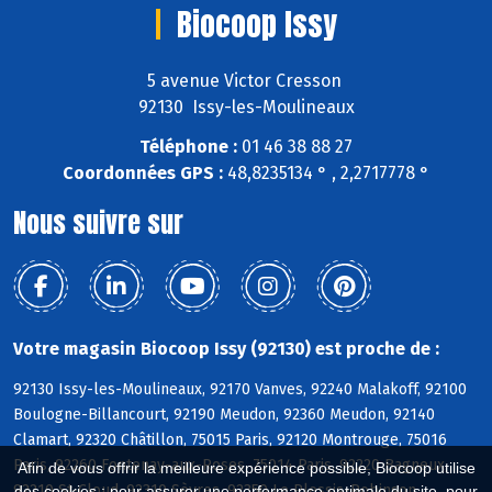
Biocoop Issy
5 avenue Victor Cresson
92130 Issy-les-Moulineaux
Téléphone :
01 46 38 88 27
Coordonnées GPS :
48,8235134 ° , 2,2717778 °
Nous suivre sur
Votre magasin Biocoop Issy (92130) est proche de :
92130 Issy-les-Moulineaux, 92170 Vanves, 92240 Malakoff, 92100
Boulogne-Billancourt, 92190 Meudon, 92360 Meudon, 92140
Clamart, 92320 Châtillon, 75015 Paris, 92120 Montrouge, 75016
Paris, 92260 Fontenay-aux-Roses, 75014 Paris, 92220 Bagneux,
Afin de vous offrir la meilleure expérience possible, Biocoop utilise
92210 St-Cloud, 92310 Sèvres, 92350 Le Plessis-Robinson
des cookies : pour assurer une performance optimale du site, pour