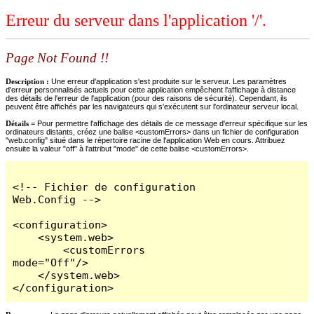
Erreur du serveur dans l'application '/'.
Page Not Found !!
Description :
Une erreur d'application s'est produite sur le serveur. Les paramètres
d'erreur personnalisés actuels pour cette application empêchent l'affichage à distance
des détails de l'erreur de l'application (pour des raisons de sécurité). Cependant, ils
peuvent être affichés par les navigateurs qui s'exécutent sur l'ordinateur serveur local.
Détails =
Pour permettre l'affichage des détails de ce message d'erreur spécifique sur les
ordinateurs distants, créez une balise <customErrors> dans un fichier de configuration
"web.config" situé dans le répertoire racine de l'application Web en cours. Attribuez
ensuite la valeur "off" à l'attribut "mode" de cette balise <customErrors>.
<!-- Fichier de configuration 
Web.Config -->

<configuration>

    <system.web>

        <customErrors 
mode="Off"/>

    </system.web>

</configuration>