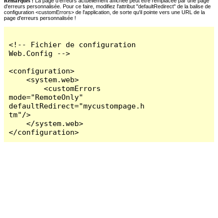
Remarques :
La page d'erreurs actuellement affichée peut être remplacée par une page
d'erreurs personnalisée. Pour ce faire, modifiez l'attribut "defaultRedirect" de la balise de
configuration <customErrors> de l'application, de sorte qu'il pointe vers une URL de la
page d'erreurs personnalisée !
<!-- Fichier de configuration 
Web.Config -->

<configuration>

    <system.web>

        <customErrors 
mode="RemoteOnly" 
defaultRedirect="mycustompage.h
tm"/>

    </system.web>

</configuration>