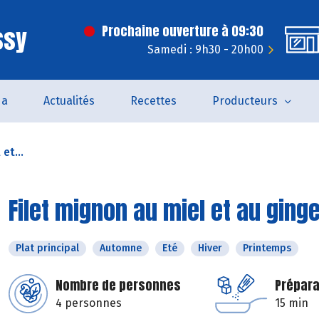
ssy
Prochaine ouverture à 09:30
Samedi : 9h30 - 20h00
da
Actualités
Recettes
Producteurs
et...
Filet mignon au miel et au gin
Plat principal
Automne
Eté
Hiver
Printemps
Nombre de personnes
Prépara
4 personnes
15 min