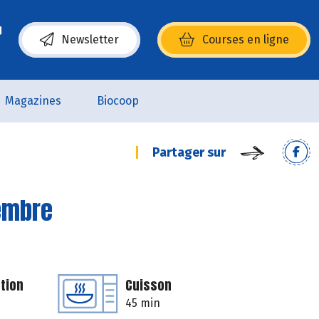
Newsletter
Courses en ligne
(s’ouvre dans une nouvelle fenêtre)
Magazines
Biocoop
Partager sur
gembre
tion
Cuisson
45 min