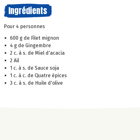
Ingrédients
Pour 4 personnes
600 g de Filet mignon
4 g de Gingembre
2 c. à s. de Miel d'acacia
2 Ail
1 c. à s. de Sauce soja
1 c. à c. de Quatre épices
3 c. à s. de Huile d'olive