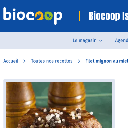
Biocoop I
Le magasin
Agen
Accueil
Toutes nos recettes
Filet mignon au miel 