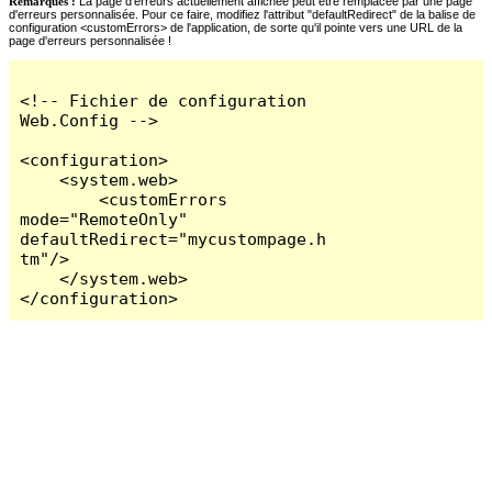
Remarques :
La page d'erreurs actuellement affichée peut être remplacée par une page
d'erreurs personnalisée. Pour ce faire, modifiez l'attribut "defaultRedirect" de la balise de
configuration <customErrors> de l'application, de sorte qu'il pointe vers une URL de la
page d'erreurs personnalisée !
<!-- Fichier de configuration 
Web.Config -->

<configuration>

    <system.web>

        <customErrors 
mode="RemoteOnly" 
defaultRedirect="mycustompage.h
tm"/>

    </system.web>

</configuration>