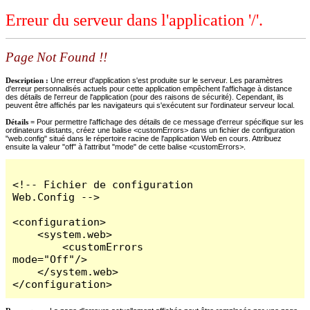
Erreur du serveur dans l'application '/'.
Page Not Found !!
Description :
Une erreur d'application s'est produite sur le serveur. Les paramètres
d'erreur personnalisés actuels pour cette application empêchent l'affichage à distance
des détails de l'erreur de l'application (pour des raisons de sécurité). Cependant, ils
peuvent être affichés par les navigateurs qui s'exécutent sur l'ordinateur serveur local.
Détails =
Pour permettre l'affichage des détails de ce message d'erreur spécifique sur les
ordinateurs distants, créez une balise <customErrors> dans un fichier de configuration
"web.config" situé dans le répertoire racine de l'application Web en cours. Attribuez
ensuite la valeur "off" à l'attribut "mode" de cette balise <customErrors>.
<!-- Fichier de configuration 
Web.Config -->

<configuration>

    <system.web>

        <customErrors 
mode="Off"/>

    </system.web>

</configuration>