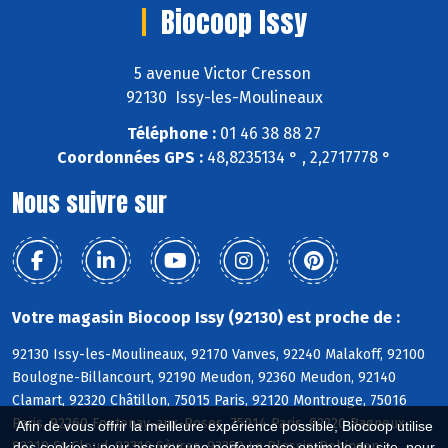
Biocoop Issy
5 avenue Victor Cresson
92130 Issy-les-Moulineaux
Téléphone :
01 46 38 88 27
Coordonnées GPS :
48,8235134 ° , 2,2717778 °
Nous suivre sur
Votre magasin Biocoop Issy (92130) est proche de :
92130 Issy-les-Moulineaux, 92170 Vanves, 92240 Malakoff, 92100
Boulogne-Billancourt, 92190 Meudon, 92360 Meudon, 92140
Clamart, 92320 Châtillon, 75015 Paris, 92120 Montrouge, 75016
Paris, 92260 Fontenay-aux-Roses, 75014 Paris, 92220 Bagneux,
Afin de vous offrir la meilleure expérience possible, Biocoop utilise
92210 St-Cloud, 92310 Sèvres, 92350 Le Plessis-Robinson
des cookies : pour assurer une performance optimale du site, pour