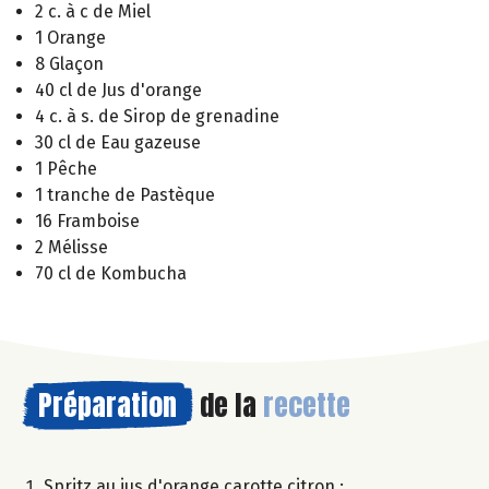
2 c. à c de Miel
1 Orange
8 Glaçon
40 cl de Jus d'orange
4 c. à s. de Sirop de grenadine
30 cl de Eau gazeuse
1 Pêche
1 tranche de Pastèque
16 Framboise
2 Mélisse
70 cl de Kombucha
Préparation
de la
recette
Spritz au jus d'orange carotte citron :