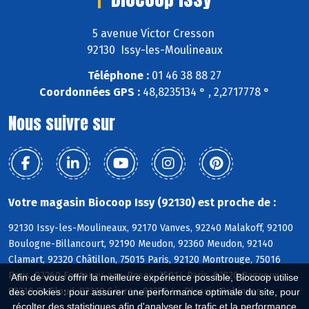
5 avenue Victor Cresson
92130 Issy-les-Moulineaux
Téléphone :
01 46 38 88 27
Coordonnées GPS :
48,8235134 ° , 2,2717778 °
Nous suivre sur
Votre magasin Biocoop Issy (92130) est proche de :
92130 Issy-les-Moulineaux, 92170 Vanves, 92240 Malakoff, 92100
Boulogne-Billancourt, 92190 Meudon, 92360 Meudon, 92140
Clamart, 92320 Châtillon, 75015 Paris, 92120 Montrouge, 75016
Paris, 92260 Fontenay-aux-Roses, 75014 Paris, 92220 Bagneux,
Afin de vous offrir la meilleure expérience possible, Biocoop utilise
92210 St-Cloud, 92310 Sèvres, 92350 Le Plessis-Robinson
des cookies : pour assurer une performance optimale du site, pour
récolter des statistiques afin d'analyser le trafic et la performance